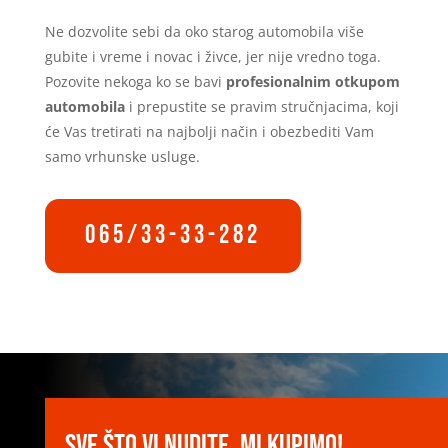
Ne dozvolite sebi da oko starog automobila više
gubite i vreme i novac i živce, jer nije vredno toga.
Pozovite nekoga ko se bavi
profesionalnim otkupom
automobila
i prepustite se pravim stručnjacima, koji
će Vas tretirati na najbolji način i obezbediti Vam
samo vrhunske usluge.
065/33-33-282
Sve što Vi nudite, mi kupimo!