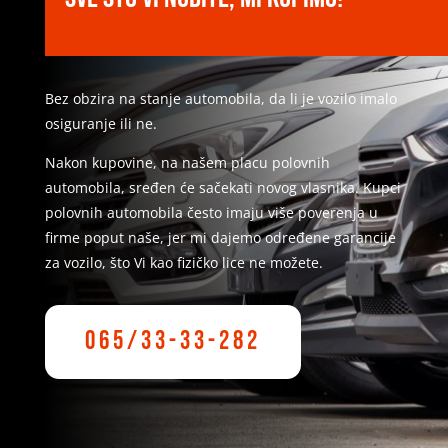
Bez obzira na stanje automobila, da li je vozilo imalo
osiguranje ili ne.
Nakon kupovine, na našem placu polovnih
automobila, sređen će sačekati novog vlasnika. Kupci
polovnih automobila često imaju više poverenja u
firme poput naše, jer mi dajemo određene garancije
za vozilo, što Vi kao fizičko lice ne možete.
065/33-33-282