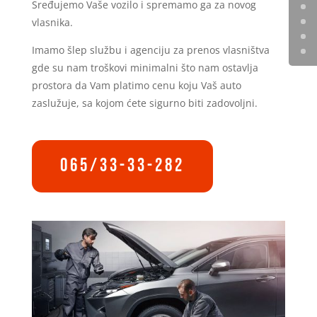
Sređujemo Vaše vozilo i spremamo ga za novog
vlasnika.
Imamo šlep službu i agenciju za prenos vlasništva
gde su nam troškovi minimalni što nam ostavlja
prostora da Vam platimo cenu koju Vaš auto
zaslužuje, sa kojom ćete sigurno biti zadovoljni.
065/33-33-282