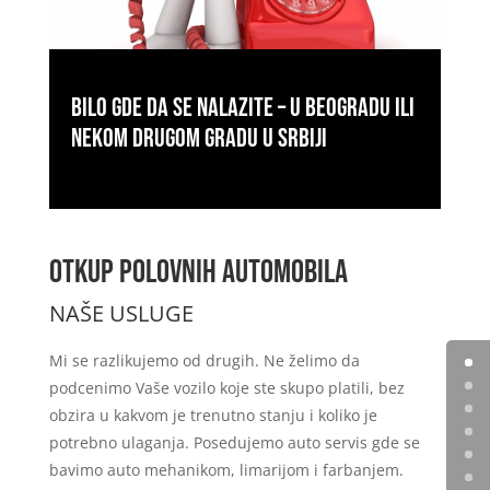
bilo gde da se nalazite – u Beogradu ili
nekom drugom gradu u Srbiji
OTKUP POLOVNIH AUTOMOBILA
NAŠE USLUGE
Mi se razlikujemo od drugih. Ne želimo da
podcenimo Vaše vozilo koje ste skupo platili, bez
obzira u kakvom je trenutno stanju i koliko je
potrebno ulaganja. Posedujemo auto servis gde se
bavimo auto mehanikom, limarijom i farbanjem.