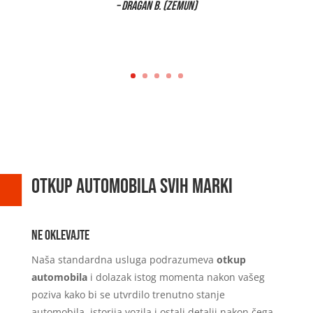
– Dragan B. (Zemun)
Otkup AUTOMOBILA svih marki
Ne oklevajte
Naša standardna usluga podrazumeva
otkup
automobila
i dolazak istog momenta nakon vašeg
poziva kako bi se utvrdilo trenutno stanje
automobila, istorija vozila i ostali detalji nakon čega