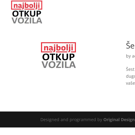
Še
by
a
Šest
dugo
vaše
Designed and programmed by
Original Design