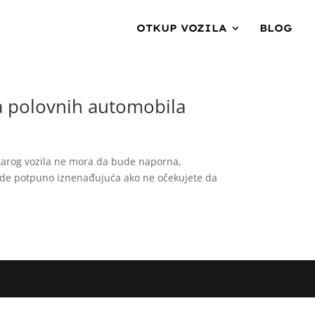
OTKUP VOZILA
BLOG
a polovnih automobila
tarog vozila ne mora da bude naporna,
ude potpuno iznenađujuća ako ne očekujete da