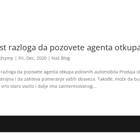
st razloga da pozovete agenta otkup
dsymp
|
Fri. Dec, 2020
|
Naš Blog
 razloga da pozovete agenta otkupa polovnih automobila Prodaja s
trajna i da zahteva pomeranje vaših obaveza. Takođe, može da b
 vrlo staro vozilo i dalje ima zainteresovanog...